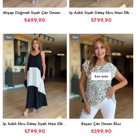
Ahşap Düğmeli Siyah Çıtır Desen Elbise
İp Askılı Siyah Detay Ekru Maxi Elbise
₺499,90
₺799,90
Yeni
Yeni
Ürün
Ürün
Son ürün
İp Askılı Ekru Detay Siyah Maxi Elbise
Beyaz Çıtır Desen Bluz
₺799,90
₺399,90