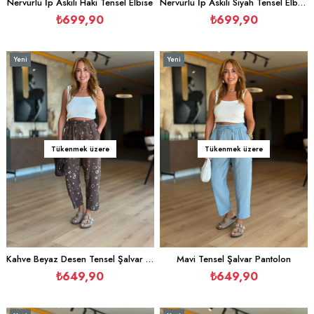
Nervürlü İp Askılı Haki Tensel Elbise
Nervürlü İp Askılı Siyah Tensel Elbise
₺699,90
₺699,90
Yeni
Yeni
Ürün
Ürün
Tükenmek üzere
Tükenmek üzere
Kahve Beyaz Desen Tensel Şalvar Pantolon
Mavi Tensel Şalvar Pantolon
₺649,90
₺649,90