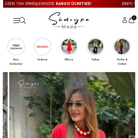
İŞLERİNİZDE
KARGO ÜCRETSİZ!
3000TL VE ÜZERİ TÜM SİPARİŞ
0
İndirim
Elbise
Takım
Hırka &
Triko &
Ceket
Kazak