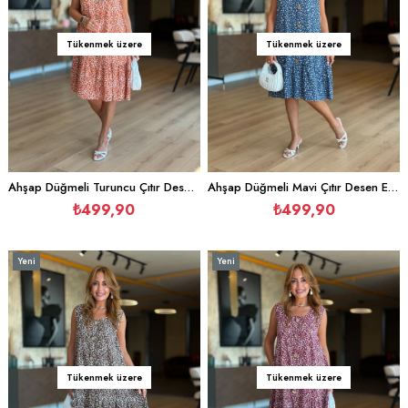
Tükenmek üzere
Tükenmek üzere
Ahşap Düğmeli Turuncu Çıtır Desen Elbise
Ahşap Düğmeli Mavi Çıtır Desen Elbise
₺499,90
₺499,90
Yeni
Yeni
Ürün
Ürün
Tükenmek üzere
Tükenmek üzere