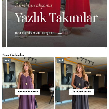
Yeni Gelenler
Yeni
Yeni
Ürün
Ürün
Tükenmek üzere
Tükenmek üzere