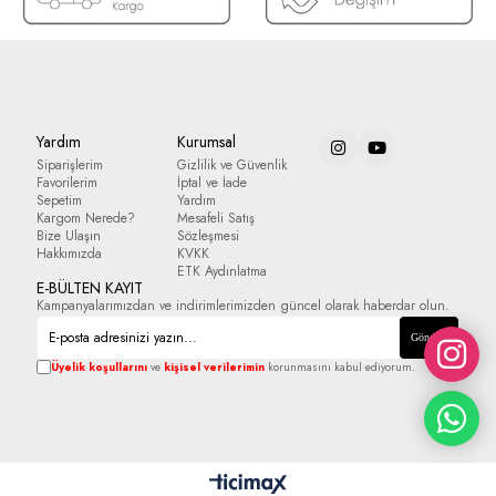
Yardım
Kurumsal
Siparişlerim
Gizlilik ve Güvenlik
Favorilerim
İptal ve İade
Sepetim
Yardım
Kargom Nerede?
Mesafeli Satış
Bize Ulaşın
Sözleşmesi
Hakkımızda
KVKK
ETK Aydınlatma
E-BÜLTEN KAYIT
Kampanyalarımızdan ve indirimlerimizden güncel olarak haberdar olun.
Gönder
Üyelik koşullarını
ve
kişisel verilerimin
korunmasını kabul ediyorum.