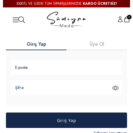
3000TL VE ÜZERİ TÜM SİPARİŞLERİNİZDE
KARGO ÜCRETSİZ!
0
Giriş Yap
Üye Ol
E-posta
Şifre
Giriş Yap