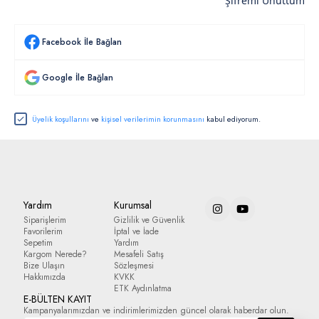
Şifremi Unuttum
Facebook İle Bağlan
Google İle Bağlan
Üyelik koşullarını
ve
kişisel verilerimin korunmasını
kabul ediyorum.
Yardım
Kurumsal
Siparişlerim
Gizlilik ve Güvenlik
Favorilerim
İptal ve İade
Sepetim
Yardım
Kargom Nerede?
Mesafeli Satış
Bize Ulaşın
Sözleşmesi
Hakkımızda
KVKK
ETK Aydınlatma
E-BÜLTEN KAYIT
Kampanyalarımızdan ve indirimlerimizden güncel olarak haberdar olun.