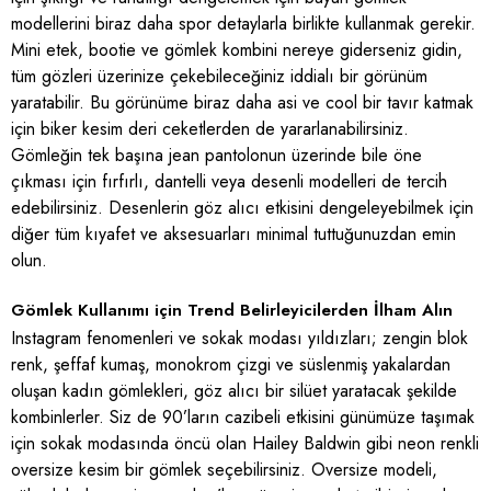
modellerini biraz daha spor detaylarla birlikte kullanmak gerekir.
Mini etek, bootie ve gömlek kombini nereye giderseniz gidin,
tüm gözleri üzerinize çekebileceğiniz iddialı bir görünüm
yaratabilir. Bu görünüme biraz daha asi ve cool bir tavır katmak
için biker kesim deri ceketlerden de yararlanabilirsiniz.
Gömleğin tek başına jean pantolonun üzerinde bile öne
çıkması için fırfırlı, dantelli veya desenli modelleri de tercih
edebilirsiniz. Desenlerin göz alıcı etkisini dengeleyebilmek için
diğer tüm kıyafet ve aksesuarları minimal tuttuğunuzdan emin
olun.
Gömlek Kullanımı için Trend Belirleyicilerden İlham Alın
Instagram fenomenleri ve sokak modası yıldızları; zengin blok
renk, şeffaf kumaş, monokrom çizgi ve süslenmiş yakalardan
oluşan kadın gömlekleri, göz alıcı bir silüet yaratacak şekilde
kombinlerler. Siz de 90’ların cazibeli etkisini günümüze taşımak
için sokak modasında öncü olan Hailey Baldwin gibi neon renkli
oversize kesim bir gömlek seçebilirsiniz. Oversize modeli,