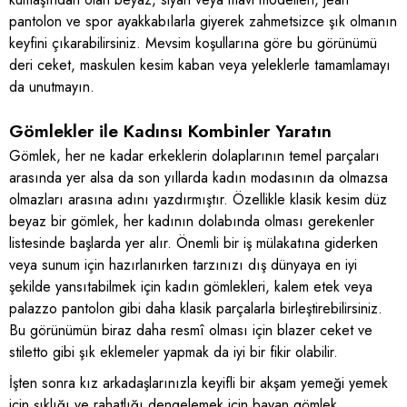
pantolon ve spor ayakkabılarla giyerek zahmetsizce şık olmanın
keyfini çıkarabilirsiniz. Mevsim koşullarına göre bu görünümü
deri ceket, maskulen kesim kaban veya yeleklerle tamamlamayı
da unutmayın.
Gömlekler ile Kadınsı Kombinler Yaratın
Gömlek, her ne kadar erkeklerin dolaplarının temel parçaları
arasında yer alsa da son yıllarda kadın modasının da olmazsa
olmazları arasına adını yazdırmıştır. Özellikle klasik kesim düz
beyaz bir gömlek, her kadının dolabında olması gerekenler
listesinde başlarda yer alır. Önemli bir iş mülakatına giderken
veya sunum için hazırlanırken tarzınızı dış dünyaya en iyi
şekilde yansıtabilmek için kadın gömlekleri, kalem etek veya
palazzo pantolon gibi daha klasik parçalarla birleştirebilirsiniz.
Bu görünümün biraz daha resmî olması için blazer ceket ve
stiletto gibi şık eklemeler yapmak da iyi bir fikir olabilir.
İşten sonra kız arkadaşlarınızla keyifli bir akşam yemeği yemek
için şıklığı ve rahatlığı dengelemek için bayan gömlek