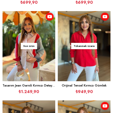
₺699,90
₺699,90
Son ürün
Tükenmek üzere
Tasarım Jean Garnili Kırmızı Detay Çizgili Gömlek
Orijinal Tensel Kırmızı Gömlek
₺1.249,90
₺949,90