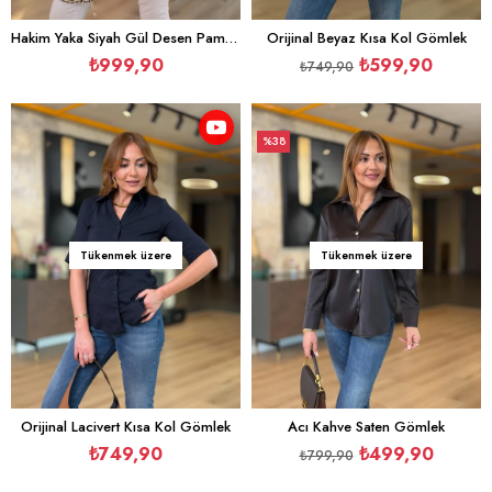
Hakim Yaka Siyah Gül Desen Pamuk Gömlek
Orijinal Beyaz Kısa Kol Gömlek
₺999,90
₺599,90
₺749,90
%38
İndirim
%38İndirim
Tükenmek üzere
Tükenmek üzere
Orijinal Lacivert Kısa Kol Gömlek
Acı Kahve Saten Gömlek
₺749,90
₺499,90
₺799,90