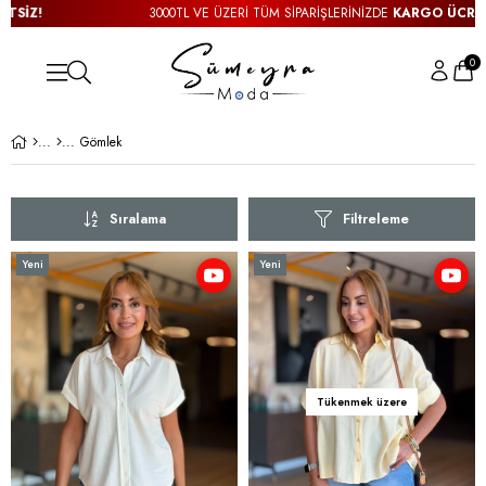
3000TL VE ÜZERİ TÜM SİPARİŞLERİNİZDE
KARGO ÜCRETSİZ!
0
Gömlek
Sıralama
Filtreleme
Yeni
Yeni
Ürün
Ürün
Tükenmek üzere