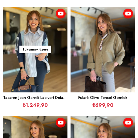
Tükenmek üzere
Tasarım Jean Garnili Lacivert Detay Çizgili Gömlek
Fularlı Olive Tensel Gömlek
₺1.249,90
₺699,90