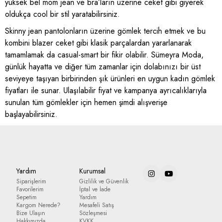
yüksek bel mom jean ve bra’ların üzerine ceket gibi giyerek
oldukça cool bir stil yaratabilirsiniz.
Skinny jean pantolonların üzerine gömlek tercih etmek ve bu
kombini blazer ceket gibi klasik parçalardan yararlanarak
tamamlamak da casual-smart bir fikir olabilir. Sümeyra Moda,
günlük hayatta ve diğer tüm zamanlar için dolabınızı bir üst
seviyeye taşıyan birbirinden şık ürünleri en uygun kadın gömlek
fiyatları ile sunar. Ulaşılabilir fiyat ve kampanya ayrıcalıklarıyla
sunulan tüm gömlekler için hemen şimdi alışverişe
başlayabilirsiniz.
Yardım
Kurumsal
Siparişlerim
Gizlilik ve Güvenlik
Favorilerim
İptal ve İade
Sepetim
Yardım
Kargom Nerede?
Mesafeli Satış
Bize Ulaşın
Sözleşmesi
Hakkımızda
KVKK