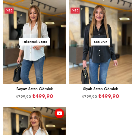
%38
%38
İndirim
İndirim
%38İndirim
%38İndirim
Tükenmek üzere
Son ürün
Beyaz Saten Gömlek
Siyah Saten Gömlek
₺499,90
₺499,90
₺799,90
₺799,90