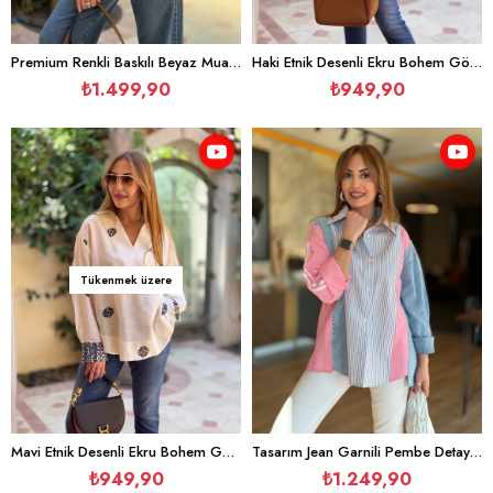
Premium Renkli Baskılı Beyaz Muadil Gömlek
Haki Etnik Desenli Ekru Bohem Gömlek
₺1.499,90
₺949,90
Tükenmek üzere
Mavi Etnik Desenli Ekru Bohem Gömlek
Tasarım Jean Garnili Pembe Detay Çizgili Gömlek
₺949,90
₺1.249,90