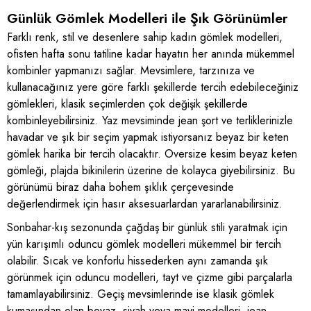
Günlük Gömlek Modelleri ile Şık Görünümler
Farklı renk, stil ve desenlere sahip kadın gömlek modelleri,
ofisten hafta sonu tatiline kadar hayatın her anında mükemmel
kombinler yapmanızı sağlar. Mevsimlere, tarzınıza ve
kullanacağınız yere göre farklı şekillerde tercih edebileceğiniz
gömlekleri, klasik seçimlerden çok değişik şekillerde
kombinleyebilirsiniz. Yaz mevsiminde jean şort ve terliklerinizle
havadar ve şık bir seçim yapmak istiyorsanız beyaz bir keten
gömlek harika bir tercih olacaktır. Oversize kesim beyaz keten
gömleği, plajda bikinilerin üzerine de kolayca giyebilirsiniz. Bu
görünümü biraz daha bohem şıklık çerçevesinde
değerlendirmek için hasır aksesuarlardan yararlanabilirsiniz.
Sonbahar-kış sezonunda çağdaş bir günlük stili yaratmak için
yün karışımlı oduncu gömlek modelleri mükemmel bir tercih
olabilir. Sıcak ve konforlu hissederken aynı zamanda şık
görünmek için oduncu modelleri, tayt ve çizme gibi parçalarla
tamamlayabilirsiniz. Geçiş mevsimlerinde ise klasik gömlek
kumaşından olan beyaz, siyah veya mavi modelleri, jean