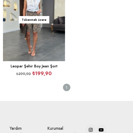
%50İndirim
Tükenmek üzere
Leopar Şehir Boy Jean Şort
₺199,90
₺399,90
1
Yardım
Kurumsal