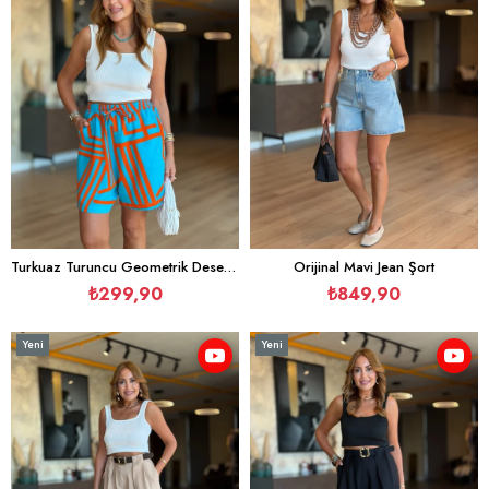
Turkuaz Turuncu Geometrik Desen Şehir Boy Şort
Orijinal Mavi Jean Şort
₺299,90
₺849,90
Yeni
Yeni
Ürün
Ürün