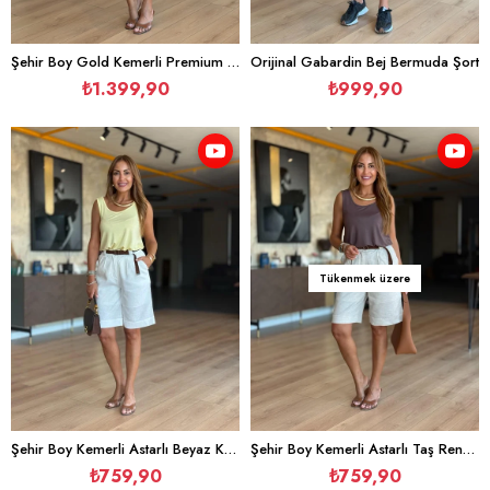
Şehir Boy Gold Kemerli Premium Beyaz Şort
Orijinal Gabardin Bej Bermuda Şort
₺1.399,90
₺999,90
Tükenmek üzere
Şehir Boy Kemerli Astarlı Beyaz Keten Şort
Şehir Boy Kemerli Astarlı Taş Rengi Keten Şort
₺759,90
₺759,90