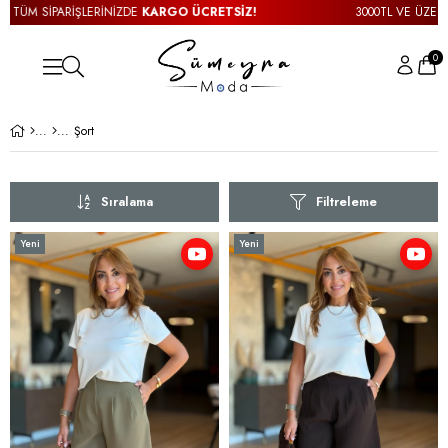
İŞLERİNİZDE
KARGO ÜCRETSİZ!
3000TL VE ÜZERİ TÜM SİPARİŞ
0
Şort
Sıralama
Filtreleme
Yeni
Yeni
Ürün
Ürün