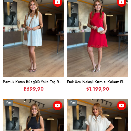
Ürün
Ürün
Pamuk Keten Büzgülü Yaka Taş Rengi Elbise
Etek Ucu Nakışlı Kırmızı Kolsuz Elbise
₺699,90
₺1.199,90
Yeni
Yeni
Ürün
Ürün