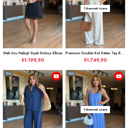
Tükenmek üzere
Etek Ucu Nakışlı Siyah Kolsuz Elbise
Premium Double Kol Keten Taş Rengi Salaş İkili Takım
₺1.199,90
₺1.749,90
Yeni
Yeni
Ürün
Ürün
Tükenmek üzere