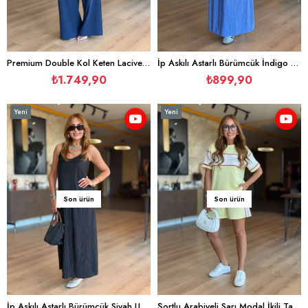
Premium Double Kol Keten Lacivert Salaş İkili Takım
İp Askılı Astarlı Bürümcük İndigo Uzun Elbise
₺1.749,90
₺899,90
Yeni
Yeni
Ürün
Ürün
Son ürün
Son ürün
İp Askılı Astarlı Bürümcük Siyah Uzun Elbise
Şortlu Arabiyeli Sarı Modal İkili Takım