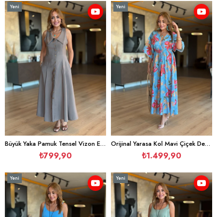
Yeni
Yeni
Ürün
Ürün
Büyük Yaka Pamuk Tensel Vizon Elbise
Orijinal Yarasa Kol Mavi Çiçek Desen Otantik Elbise
₺799,90
₺1.499,90
Yeni
Yeni
Ürün
Ürün