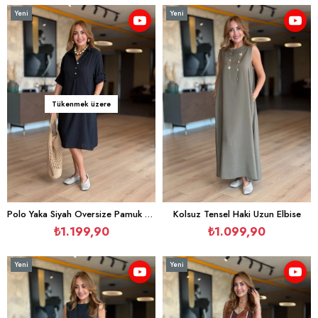
Yeni
Yeni
Ürün
Ürün
Tükenmek üzere
Polo Yaka Siyah Oversize Pamuk Elbise
Kolsuz Tensel Haki Uzun Elbise
₺1.199,90
₺1.099,90
Yeni
Yeni
Ürün
Ürün