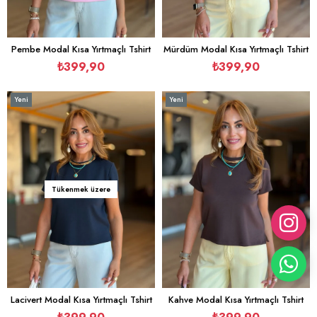
Pembe Modal Kısa Yırtmaçlı Tshirt
Mürdüm Modal Kısa Yırtmaçlı Tshirt
₺399,90
₺399,90
Yeni
Yeni
Ürün
Ürün
Tükenmek üzere
Lacivert Modal Kısa Yırtmaçlı Tshirt
Kahve Modal Kısa Yırtmaçlı Tshirt