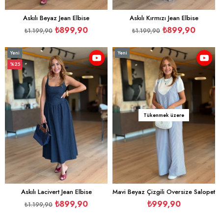
Askılı Beyaz Jean Elbise
Askılı Kırmızı Jean Elbise
₺899,90
₺899,90
₺1.199,90
₺1.199,90
Yeni
Yeni
Ürün
Ürün
%25
İndirim
%25İndirim
Tükenmek üzere
Askılı Lacivert Jean Elbise
Mavi Beyaz Çizgili Oversize Salopet
₺899,90
₺999,90
₺1.199,90