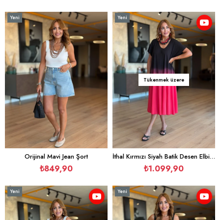
Yeni
Yeni
Ürün
Ürün
Tükenmek üzere
Orijinal Mavi Jean Şort
İthal Kırmızı Siyah Batik Desen Elbise
₺849,90
₺1.099,90
Yeni
Yeni
Ürün
Ürün