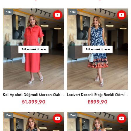
Yeni
Yeni
Ürün
Ürün
Tükenmek üzere
Tükenmek üzere
Kol Apoletli Düğmeli Mercan Gabardin Elbise
Lacivert Desenli Eteği Renkli Gömlek Elbise
₺1.399,90
₺899,90
Yeni
Yeni
Ürün
Ürün