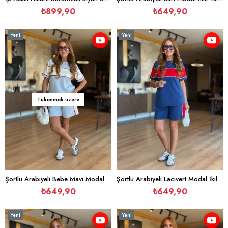
₺899,90
₺649,90
Yeni
Yeni
Ürün
Ürün
Tükenmek üzere
Şortlu Arabiyeli Bebe Mavi Modal İkili Takım
Şortlu Arabiyeli Lacivert Modal İkili Takım
₺649,90
₺649,90
Yeni
Yeni
Ürün
Ürün