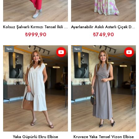
Kolsuz Şalvarlı Kırmızı Tensel İkili Takım
Ayarlanabilir Askılı Astarlı Çiçek Desen Ekru Sarı Elbise
₺999,90
₺749,90
Yeni
Yeni
Ürün
Ürün
Yaka Güpürlü Ekru Elbise
Kruvaze Yaka Tensel Vizon Elbise