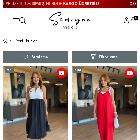
3000TL VE ÜZERİ TÜM SİPARİŞLERİNİZDE
KARGO ÜCRETSİZ!
0
Yeni Ürünler
Sıralama
Filtreleme
Yeni
Yeni
Ürün
Ürün