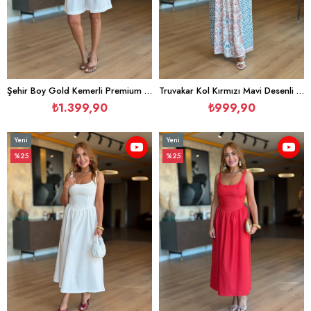
Şehir Boy Gold Kemerli Premium Beyaz Şort
Truvakar Kol Kırmızı Mavi Desenli Maxi Elbise
₺1.399,90
₺999,90
Yeni
Yeni
Ürün
Ürün
%25
%25
İndirim
İndirim
%25İndirim
%25İndirim