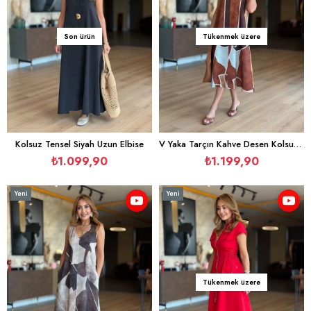
Son ürün
Tükenmek üzere
Kolsuz Tensel Siyah Uzun Elbise
V Yaka Tarçın Kahve Desen Kolsuz Tensel Elbise
₺1.099,90
₺1.199,90
Yeni
Yeni
Ürün
Ürün
Tükenmek üzere