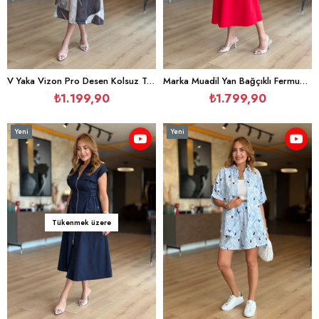
V Yaka Vizon Pro Desen Kolsuz Tensel Elbise
Marka Muadil Yan Bağçıklı Fermuarlı Kırmızı Elbise
₺1.199,90
₺1.799,90
Yeni
Yeni
Ürün
Ürün
Tükenmek üzere