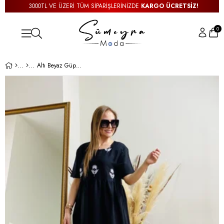
3000TL VE ÜZERİ TÜM SİPARİŞLERİNİZDE
KARGO ÜCRETSİZ!
0
Altı Beyaz Güpür Detaylı Siyah Elbise