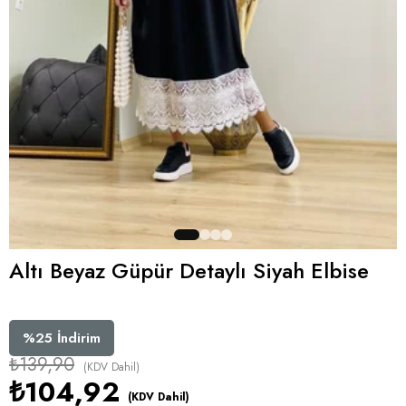
Altı Beyaz Güpür Detaylı Siyah Elbise
%
25
İndirim
₺139,90
(KDV Dahil)
₺104,92
(KDV Dahil)