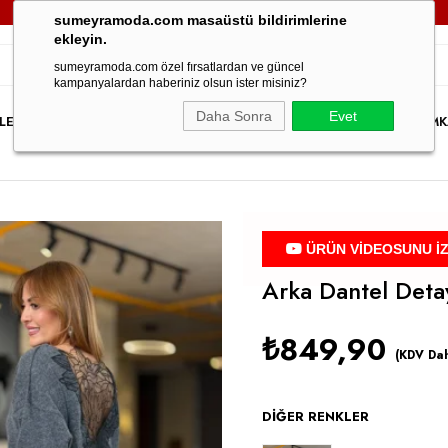
3000TL VE ÜZERİ TÜM SİPARİŞLERİNİZDE
KARGO ÜCRETSİZ!
sumeyramoda.com masaüstü bildirimlerine
ekleyin.
sumeyramoda.com özel fırsatlardan ve güncel
kampanyalardan haberiniz olsun ister misiniz?
Daha Sonra
Evet
LER
ELBİSE
ÜST GİYİM
ALT GİYİM
DIŞ GİYİM
TAKIM
PARTY WEAR
İNDİRİM
K
ÜRÜN VİDEOSUNU İ
Arka Dantel Detay
₺849,90
(KDV Dah
DIĞER RENKLER