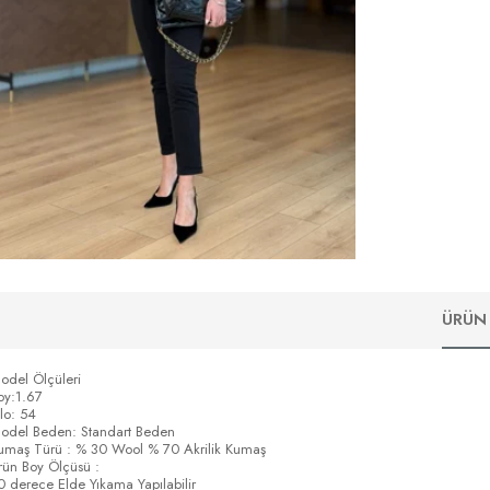
ÜRÜN 
odel Ölçüleri
oy:1.67
ilo: 54
odel Beden: Standart Beden
umaş Türü : % 30 Wool % 70 Akrilik Kumaş
rün Boy Ölçüsü :
0 derece Elde Yıkama Yapılabilir