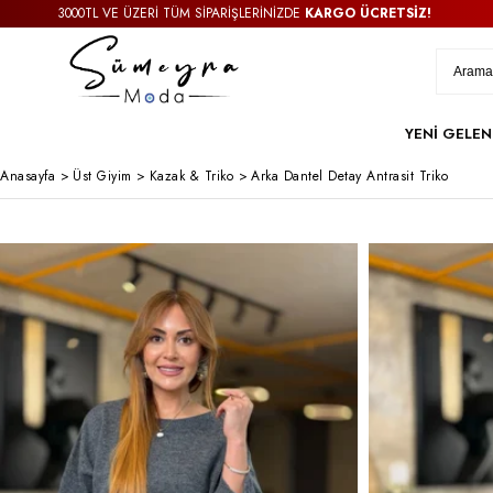
3000TL VE ÜZERİ TÜM SİPARİŞLERİNİZDE
KARGO ÜCRETSİZ!
YENİ GELEN
Anasayfa
>
Üst Giyim
>
Kazak & Triko
>
Arka Dantel Detay Antrasit Triko