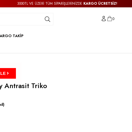
3000TL VE ÜZERİ TÜM SİPARİŞLERİNİZDE
KARGO ÜCRETSİZ!
0
ARGO TAKİP
ZLE
 Antrasit Triko
il)