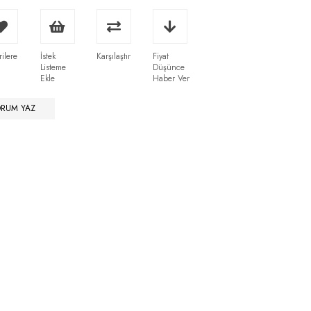
rilere
İstek
Karşılaştır
Fiyat
Listeme
Düşünce
Ekle
Haber Ver
ORUM YAZ