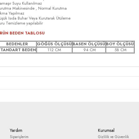
amaşır Suyu Kullanılmaz
urutma Makinesinde , Normal Kurutma
ıkma Yapılmaz
üşük Isıda Buhar Veya Kurutarak Ütüleme
uru Temizleme yapılabilir
RÜN BEDEN TABLOSU
BEDENLER
GÖĞÜS ÖLÇÜSÜ
BASEN ÖLÇÜSÜ
BOY ÖLÇÜSÜ
STANDART BEDEN
112 CM
94 CM
58 CM
Yardım
Kurumsal
Siparişlerim
Gizlilik ve Güvenlik