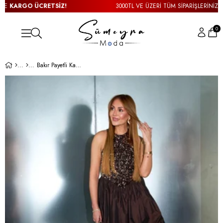
KARGO ÜCRETSİZ!
3000TL VE ÜZERİ TÜM SİPARİŞLERİNİZDE
K
0
Bakır Payetli Kahve Mini Elbise