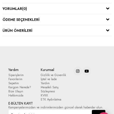
YORUMLAR
(0)
ÖDEME SEÇENEKLERI
ÜRÜN ÖNERILERI
Yardım
Kurumsal
Siparişlerim
Gizlilik ve Güvenlik
Favorilerim
İptal ve İade
Sepetim
Yardım
Kargom Nerede?
Mesafeli Satış
Bize Ulaşın
Sözleşmesi
Hakkımızda
KVKK
ETK Aydınlatma
E-BÜLTEN KAYIT
Kampanyalarımızdan ve indirimlerimizden güncel olarak haberdar olun.