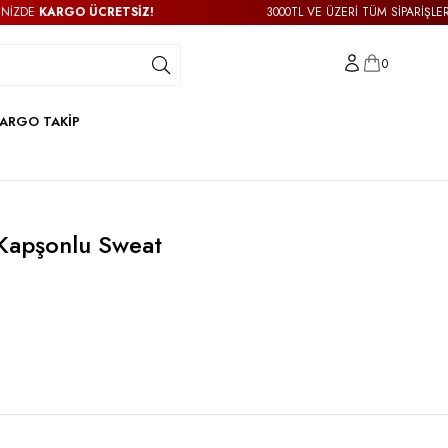
E
KARGO ÜCRETSİZ!
3000TL VE ÜZERİ TÜM SİPARİŞLERİNİZ
0
ARGO TAKİP
 Kapşonlu Sweat