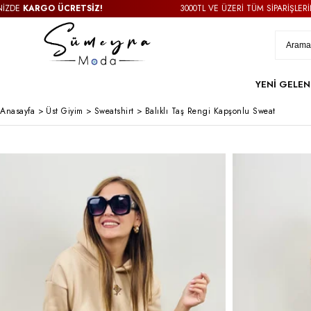
KARGO ÜCRETSİZ!
3000TL VE ÜZERİ TÜM SİPARİŞLERİNİZD
YENİ GELEN
Anasayfa
>
Üst Giyim
>
Sweatshirt
>
Balıklı Taş Rengi Kapşonlu Sweat