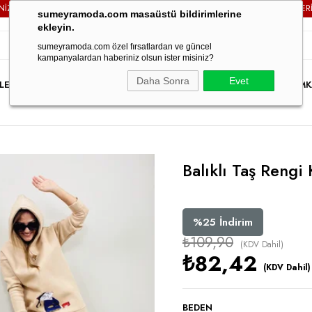
E
KARGO ÜCRETSİZ!
3000TL VE ÜZERİ TÜM SİPARİŞLERİNİZD
sumeyramoda.com masaüstü bildirimlerine
ekleyin.
sumeyramoda.com özel fırsatlardan ve güncel
kampanyalardan haberiniz olsun ister misiniz?
Daha Sonra
Evet
LER
ELBİSE
ÜST GİYİM
ALT GİYİM
DIŞ GİYİM
TAKIM
PARTY WEAR
İNDİRİM
K
Balıklı Taş Rengi
%
25
İndirim
₺109,90
(KDV Dahil)
₺82,42
(KDV Dahil)
BEDEN