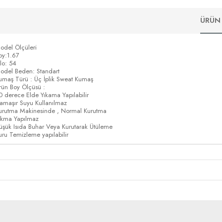
ÜRÜN 
odel Ölçüleri
oy:1.67
ilo: 54
odel Beden: Standart
umaş Türü : Üç İplik Sweat Kumaş
rün Boy Ölçüsü :
0 derece Elde Yıkama Yapılabilir
amaşır Suyu Kullanılmaz
urutma Makinesinde , Normal Kurutma
ıkma Yapılmaz
üşük Isıda Buhar Veya Kurutarak Ütüleme
uru Temizleme yapılabilir