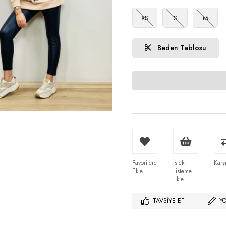
XS
S
M
Beden Tablosu
Favorilere
İstek
Karşı
Ekle
Listeme
Ekle
TAVSIYE ET
Y