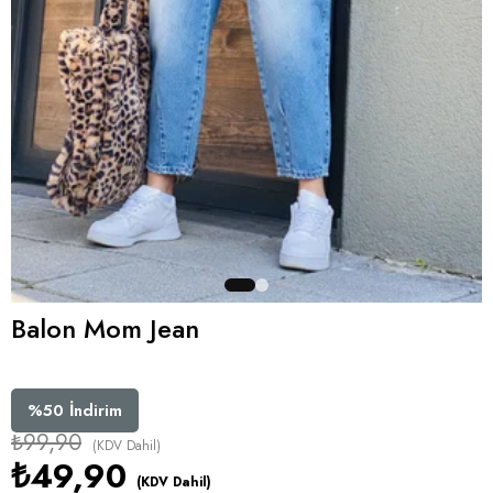
Balon Mom Jean
%
50
İndirim
₺99,90
(KDV Dahil)
₺49,90
(KDV Dahil)