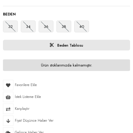
BEDEN
32
34
36
38
40
Beden Tablosu
Ürün stoklarımızda kalmamıştır.
Favorilere Ekle
İstek Listeme Ekle
Karşılaştır
Fiyat Düşünce Haber Ver
Gelince Haber Ver