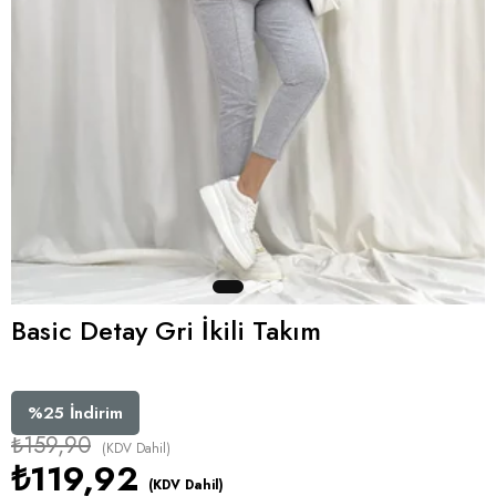
Basic Detay Gri İkili Takım
%
25
İndirim
₺159,90
(KDV Dahil)
₺119,92
(KDV Dahil)