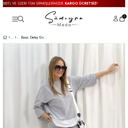
00TL VE ÜZERİ TÜM SİPARİŞLERİNİZDE
KARGO ÜCRETSİZ!
3000
0
Basic Detay Gri İkili Takım