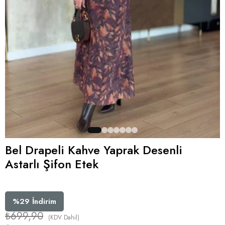
Bel Drapeli Kahve Yaprak Desenli
Astarlı Şifon Etek
%
29
İndirim
₺699,90
(KDV Dahil)