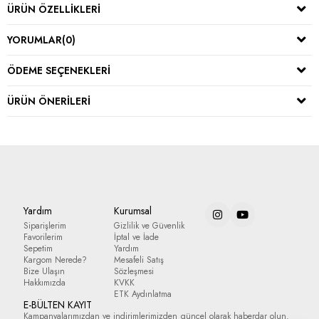
ÜRÜN ÖZELLIKLERI
YORUMLAR
(0)
ÖDEME SEÇENEKLERI
ÜRÜN ÖNERILERI
Yardım
Kurumsal
Siparişlerim
Gizlilik ve Güvenlik
Favorilerim
İptal ve İade
Sepetim
Yardım
Kargom Nerede?
Mesafeli Satış
Bize Ulaşın
Sözleşmesi
Hakkımızda
KVKK
ETK Aydınlatma
E-BÜLTEN KAYIT
Kampanyalarımızdan ve indirimlerimizden güncel olarak haberdar olun.