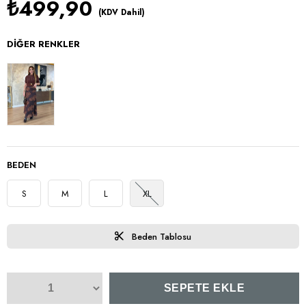
₺499,90
(KDV Dahil)
DIĞER RENKLER
BEDEN
S
M
L
XL
Beden Tablosu