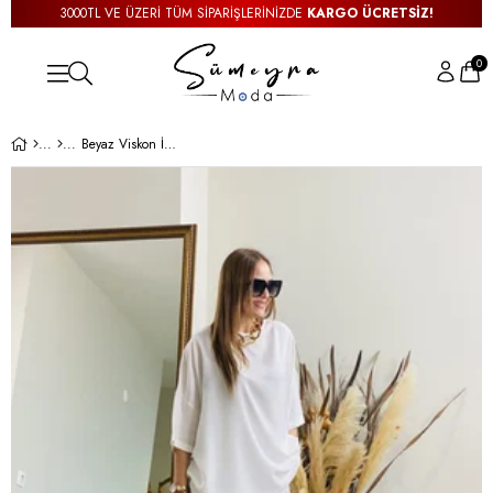
3000TL VE ÜZERİ TÜM SİPARİŞLERİNİZDE
KARGO ÜCRETSİZ!
0
Beyaz Viskon İkili Takım