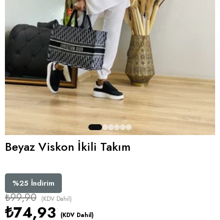
Beyaz Viskon İkili Takım
%
25
İndirim
₺99,90
(KDV Dahil)
₺74,93
(KDV Dahil)