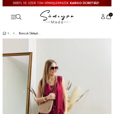
3000TL VE ÜZERİ TÜM SİPARİŞLERİNİZDE
KARGO ÜCRETSİZ!
0
Boncuk Detaylı Astarlı Bordo Elbise