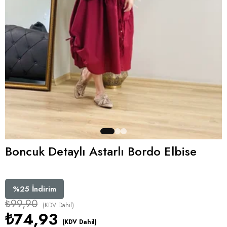
Boncuk Detaylı Astarlı Bordo Elbise
%
25
İndirim
₺99,90
(KDV Dahil)
₺74,93
(KDV Dahil)