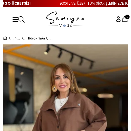
O ÜCRETSİZ!
3000TL VE ÜZERİ TÜM SİPARİŞLERİNİZDE
KARGO
0
Büyük Yaka Çıtçıtlı Kahve Gabardin Ceket