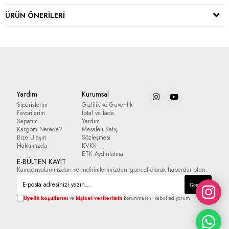
ÜRÜN ÖNERILERI
Yardım
Kurumsal
Siparişlerim
Gizlilik ve Güvenlik
Favorilerim
İptal ve İade
Sepetim
Yardım
Kargom Nerede?
Mesafeli Satış
Bize Ulaşın
Sözleşmesi
Hakkımızda
KVKK
ETK Aydınlatma
E-BÜLTEN KAYIT
Kampanyalarımızdan ve indirimlerimizden güncel olarak haberdar olun.
Gönder
Üyelik koşullarını
ve
kişisel verilerimin
korunmasını kabul ediyorum.