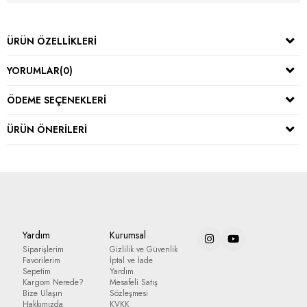
ÜRÜN ÖZELLIKLERI
YORUMLAR
(0)
ÖDEME SEÇENEKLERI
ÜRÜN ÖNERILERI
Yardım
Kurumsal
Siparişlerim
Gizlilik ve Güvenlik
Favorilerim
İptal ve İade
Sepetim
Yardım
Kargom Nerede?
Mesafeli Satış
Bize Ulaşın
Sözleşmesi
Hakkımızda
KVKK