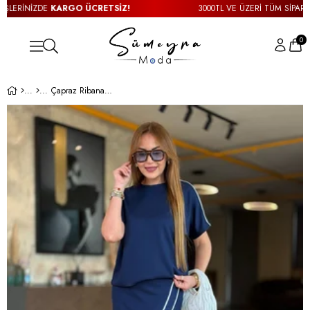
ERİNİZDE
KARGO ÜCRETSİZ!
3000TL VE ÜZERİ TÜM SİPARİŞLE
0
Çapraz Ribanalı Etekli Lacivert Modal Takım