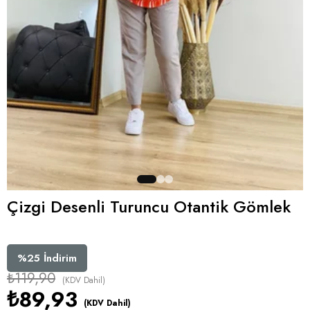
Çizgi Desenli Turuncu Otantik Gömlek
%
25
İndirim
₺119,90
(KDV Dahil)
₺89,93
(KDV Dahil)