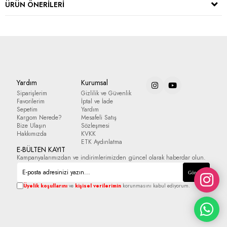
ÜRÜN ÖNERILERI
Yardım
Kurumsal
Siparişlerim
Gizlilik ve Güvenlik
Favorilerim
İptal ve İade
Sepetim
Yardım
Kargom Nerede?
Mesafeli Satış
Bize Ulaşın
Sözleşmesi
Hakkımızda
KVKK
ETK Aydınlatma
E-BÜLTEN KAYIT
Kampanyalarımızdan ve indirimlerimizden güncel olarak haberdar olun.
Gönder
Üyelik koşullarını
ve
kişisel verilerimin
korunmasını kabul ediyorum.