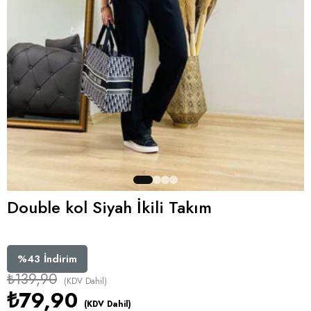
Double kol Siyah İkili Takım
%
43
İndirim
₺139,90
(KDV Dahil)
₺79,90
(KDV Dahil)