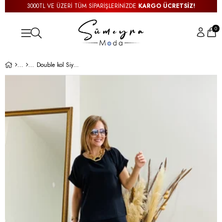
3000TL VE ÜZERİ TÜM SİPARİŞLERİNİZDE
KARGO ÜCRETSİZ!
0
Double kol Siyah İkili Takım