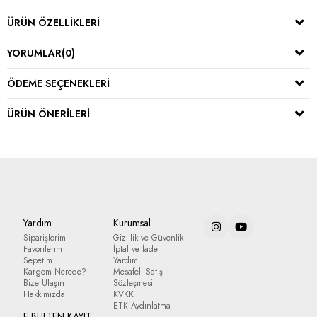
ÜRÜN ÖZELLIKLERI
YORUMLAR
(0)
ÖDEME SEÇENEKLERI
ÜRÜN ÖNERILERI
Yardım
Kurumsal
Siparişlerim
Gizlilik ve Güvenlik
Favorilerim
İptal ve İade
Sepetim
Yardım
Kargom Nerede?
Mesafeli Satış
Bize Ulaşın
Sözleşmesi
Hakkımızda
KVKK
ETK Aydınlatma
E-BÜLTEN KAYIT