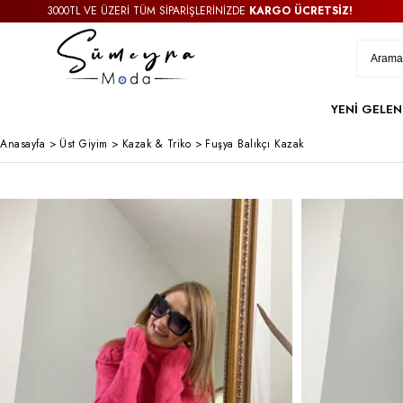
3000TL VE ÜZERİ TÜM SİPARİŞLERİNİZDE
KARGO ÜCRETSİZ!
YENİ GELEN
Anasayfa
>
Üst Giyim
>
Kazak & Triko
>
Fuşya Balıkçı Kazak