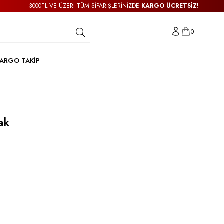
3000TL VE ÜZERİ TÜM SİPARİŞLERİNİZDE
KARGO ÜCRETSİZ!
0
ARGO TAKİP
ak