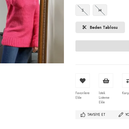
S
M
Beden Tablosu
Favorilere
İstek
Karşı
Ekle
Listeme
Ekle
TAVSIYE ET
Y