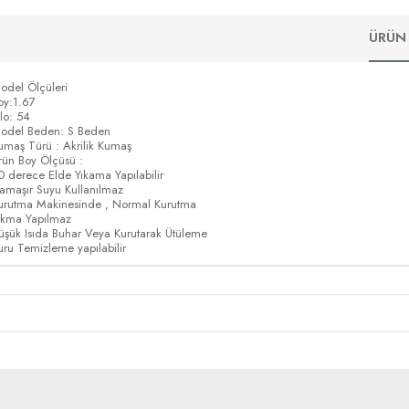
ÜRÜN 
odel Ölçüleri
oy:1.67
ilo: 54
odel Beden: S Beden
umaş Türü : Akrilik Kumaş
rün Boy Ölçüsü :
0 derece Elde Yıkama Yapılabilir
amaşır Suyu Kullanılmaz
urutma Makinesinde , Normal Kurutma
ıkma Yapılmaz
üşük Isıda Buhar Veya Kurutarak Ütüleme
uru Temizleme yapılabilir