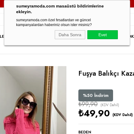
3000TL VE ÜZERİ TÜM SİPARİŞLERİNİZDE
KARGO ÜCRETSİZ!
sumeyramoda.com masaüstü bildirimlerine
ekleyin.
sumeyramoda.com özel fırsatlardan ve güncel
kampanyalardan haberiniz olsun ister misiniz?
Daha Sonra
Evet
LER
ELBİSE
ÜST GİYİM
ALT GİYİM
DIŞ GİYİM
TAKIM
PARTY WEAR
İNDİRİM
K
Fuşya Balıkçı Kaz
%
50
İndirim
₺99,90
(KDV Dahil)
₺49,90
(KDV Dahil)
BEDEN