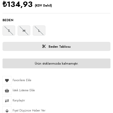
₺134,93
(KDV Dahil)
BEDEN
S
M
L
Beden Tablosu
Ürün stoklarımızda kalmamıştır.
Favorilere Ekle
İstek Listeme Ekle
Karşılaştır
Fiyat Düşünce Haber Ver