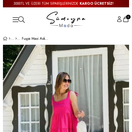
3000TL VE ÜZERİ TÜM SİPARİŞLERİNİZDE
KARGO ÜCRETSİZ!
0
Fuşya Maxi Askılı Elbise