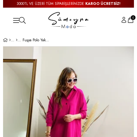
3000TL VE ÜZERİ TÜM SİPARİŞLERİNİZDE
KARGO ÜCRETSİZ!
0
Fuşya Polo Yaka Sweat Elbise