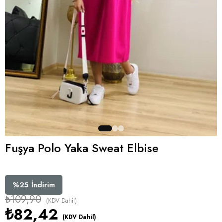
Fuşya Polo Yaka Sweat Elbise
%
25
İndirim
₺109,90
(KDV Dahil)
₺82,42
(KDV Dahil)