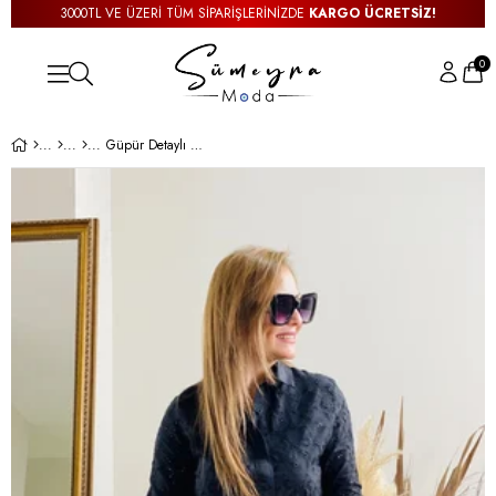
3000TL VE ÜZERİ TÜM SİPARİŞLERİNİZDE
KARGO ÜCRETSİZ!
0
Güpür Detaylı Siyah Gömlek