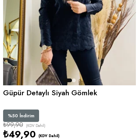
Güpür Detaylı Siyah Gömlek
%
50
İndirim
₺99,90
(KDV Dahil)
₺49,90
(KDV Dahil)