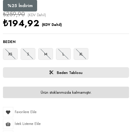
%
25
İndirim
₺259,90
(KDV Dahil)
₺194,92
(KDV Dahil)
BEDEN
XS
S
M
L
XL
Beden Tablosu
Ürün stoklarımızda kalmamıştır.
Favorilere Ekle
İstek Listeme Ekle