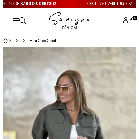
ERİNİZDE
KARGO ÜCRETSİZ!
3000TL VE ÜZERİ TÜM SİPARİŞLER
0
Haki Crop Ceket