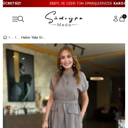
RETSİZ!
3000TL VE ÜZERİ TÜM SİPARİŞLERİNİZDE
KARGO ÜCRE
0
Hakim Yaka Gizli Düğmeli Kuşaklı Tensel Vizon Elbise