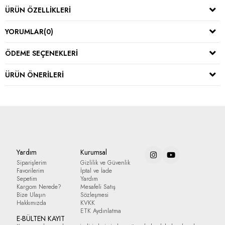
ÜRÜN ÖZELLIKLERI
YORUMLAR
(0)
ÖDEME SEÇENEKLERI
ÜRÜN ÖNERILERI
Yardım
Kurumsal
Siparişlerim
Gizlilik ve Güvenlik
Favorilerim
İptal ve İade
Sepetim
Yardım
Kargom Nerede?
Mesafeli Satış
Bize Ulaşın
Sözleşmesi
Hakkımızda
KVKK
ETK Aydınlatma
E-BÜLTEN KAYIT