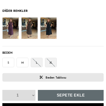
DIĞER RENKLER
BEDEN
S
M
L
XL
Beden Tablosu