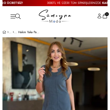
ÜCRETSİZ!
3000TL VE ÜZERİ TÜM SİPARİŞLERİNİZDE
KARGO Ü
0
Hakim Yaka Pamuk Tensel Füme Elbise