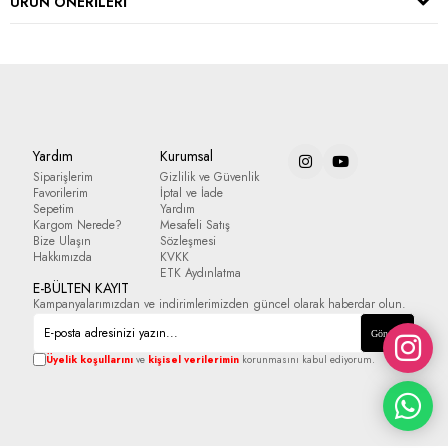
ÜRÜN ÖNERILERI
Yardım
Kurumsal
Siparişlerim
Gizlilik ve Güvenlik
Favorilerim
İptal ve İade
Sepetim
Yardım
Kargom Nerede?
Mesafeli Satış
Bize Ulaşın
Sözleşmesi
Hakkımızda
KVKK
ETK Aydınlatma
E-BÜLTEN KAYIT
Kampanyalarımızdan ve indirimlerimizden güncel olarak haberdar olun.
Gönder
Üyelik koşullarını
ve
kişisel verilerimin
korunmasını kabul ediyorum.