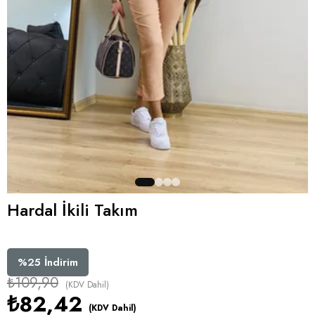
Hardal İkili Takım
%
25
İndirim
₺109,90
(KDV Dahil)
₺82,42
(KDV Dahil)