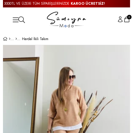
3000TL VE ÜZERİ TÜM SİPARİŞLERİNİZDE
KARGO ÜCRETSİZ!
3
0
Hardal İkili Takım