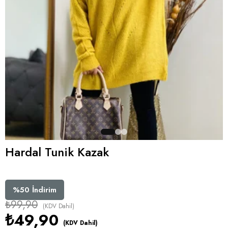
Hardal Tunik Kazak
%
50
İndirim
₺99,90
(KDV Dahil)
₺49,90
(KDV Dahil)