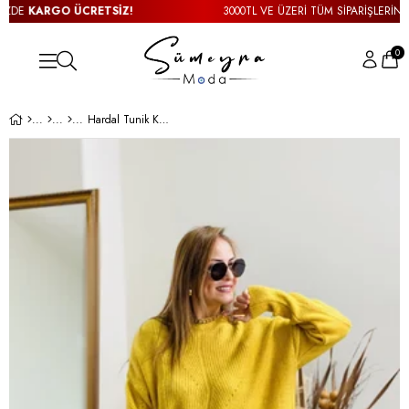
DE
KARGO ÜCRETSİZ!
3000TL VE ÜZERİ TÜM SİPARİŞLERİNİZD
0
Hardal Tunik Kazak