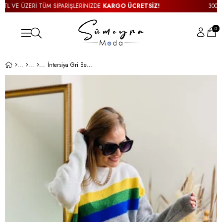
 VE ÜZERİ TÜM SİPARİŞLERİNİZDE
KARGO ÜCRETSİZ!
3000TL 
0
İntersiya Gri Beyaz Kazak