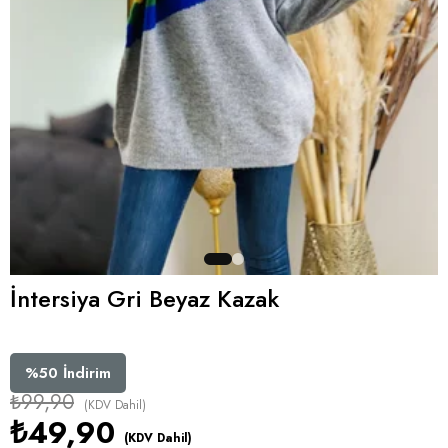
İntersiya Gri Beyaz Kazak
%
50
İndirim
₺99,90
(KDV Dahil)
₺49,90
(KDV Dahil)