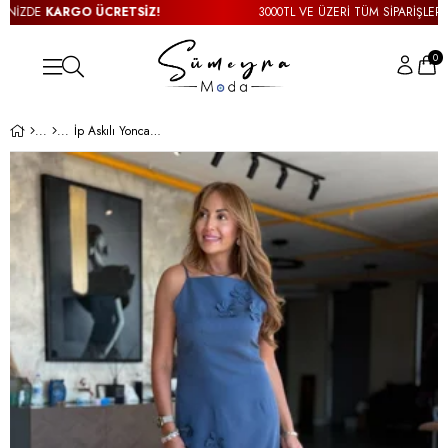
İZDE
KARGO ÜCRETSİZ!
3000TL VE ÜZERİ TÜM SİPARİŞLERİNİZ
0
İp Askılı Yonca Detay İndigo Elbise