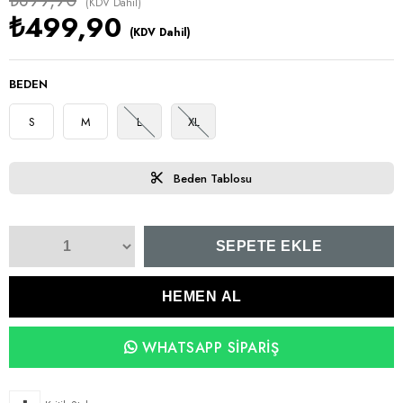
₺899,90
(KDV Dahil)
₺499,90
(KDV Dahil)
BEDEN
S
M
L
XL
Beden Tablosu
WHATSAPP SIPARIŞ