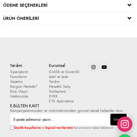
ÖDEME SEÇENEKLERI
ÜRÜN ÖNERILERI
Yardım
Kurumsal
Siparişlerim
Gizlilik ve Güvenlik
Favorilerim
İptal ve İade
Sepetim
Yardım
Kargom Nerede?
Mesafeli Satış
Bize Ulaşın
Sözleşmesi
Hakkımızda
KVKK
ETK Aydınlatma
E-BÜLTEN KAYIT
Kampanyalarımızdan ve indirimlerimizden güncel olarak haberdar olun.
Gönder
Üyelik koşullarını
ve
kişisel verilerimin
korunmasını kabul ediyorum.