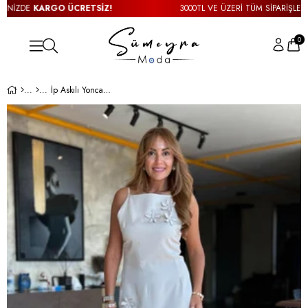
İZDE
KARGO ÜCRETSİZ!
3000TL VE ÜZERİ TÜM SİPARİŞLERİNİ
0
İp Askılı Yonca Detay Taş Rengi Elbise