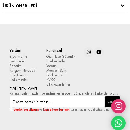
ÜRÜN ÖNERILERI
Yardım
Kurumsal
Siparişlerim
Gizlilik ve Güvenlik
Favorilerim
İptal ve İade
Sepetim
Yardım
Kargom Nerede?
Mesafeli Satış
Bize Ulaşın
Sözleşmesi
Hakkımızda
KVKK
ETK Aydınlatma
E-BÜLTEN KAYIT
Kampanyalarımızdan ve indirimlerimizden güncel olarak haberdar olun.
Gönder
Üyelik koşullarını
ve
kişisel verilerimin
korunmasını kabul ediyorum.