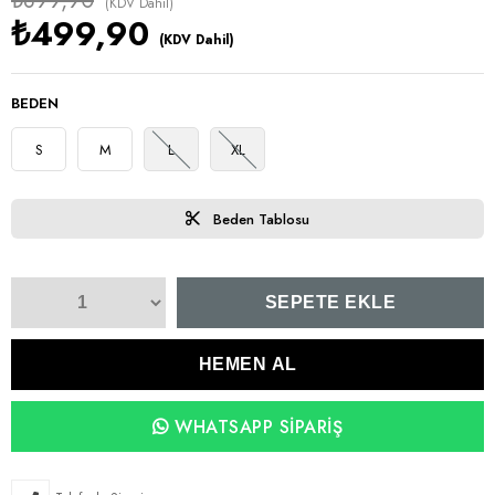
₺899,90
(KDV Dahil)
₺499,90
(KDV Dahil)
BEDEN
S
M
L
XL
Beden Tablosu
WHATSAPP SIPARIŞ