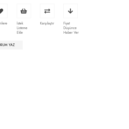
rilere
İstek
Karşılaştır
Fiyat
Listeme
Düşünce
Ekle
Haber Ver
ORUM YAZ