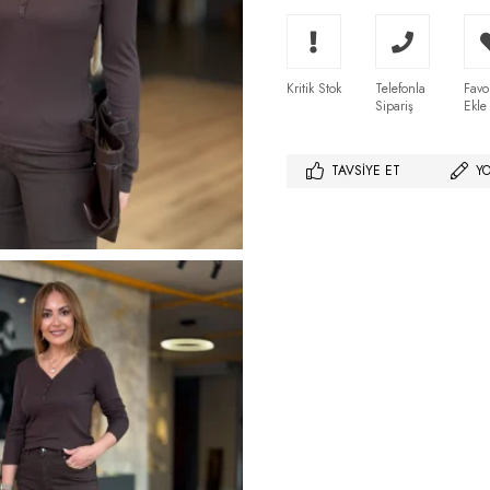
Kritik Stok
Telefonla
Favo
Sipariş
Ekle
TAVSIYE ET
Y