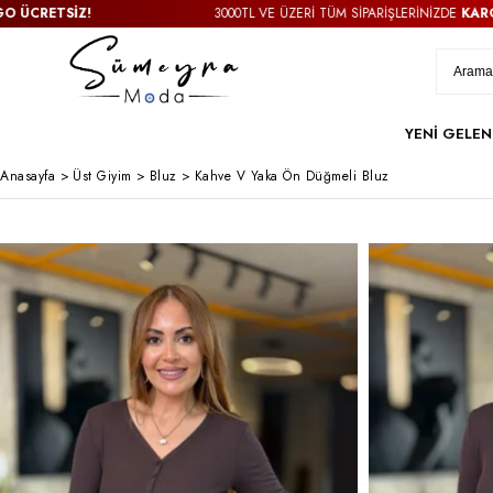
Z!
3000TL VE ÜZERİ TÜM SİPARİŞLERİNİZDE
KARGO ÜCRETS
YENİ GELEN
Anasayfa
>
Üst Giyim
>
Bluz
>
Kahve V Yaka Ön Düğmeli Bluz