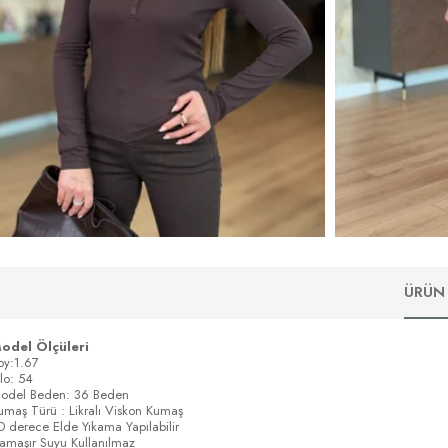
ÜRÜN 
odel Ölçüleri
oy:1.67
ilo: 54
odel Beden: 36 Beden
umaş Türü : Likralı Viskon Kumaş
0 derece Elde Yıkama Yapılabilir
amaşır Suyu Kullanılmaz