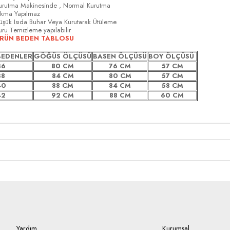
urutma Makinesinde , Normal Kurutma
ıkma Yapılmaz
üşük Isıda Buhar Veya Kurutarak Ütüleme
uru Temizleme yapılabilir
RÜN BEDEN TABLOSU
BEDENLER
GÖĞÜS ÖLÇÜSÜ
BASEN ÖLÇÜSÜ
BOY ÖLÇÜSÜ
36
80 CM
76 CM
57 CM
38
84 CM
80 CM
57
CM
40
88 CM
84 CM
58 CM
42
92 CM
88 CM
60 CM
Yardım
Kurumsal