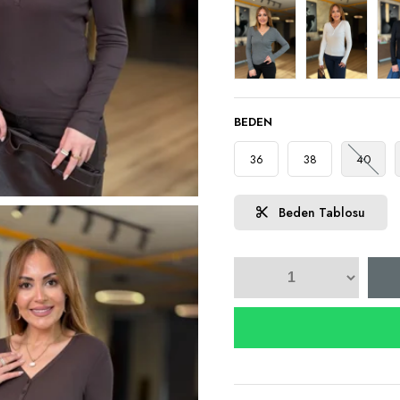
BEDEN
36
38
40
Beden Tablosu