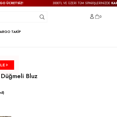
İZ!
3000TL VE ÜZERİ TÜM SİPARİŞLERİNİZDE
KARGO ÜCRET
0
ARGO TAKİP
ZLE
 Düğmeli Bluz
il)