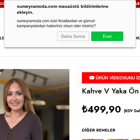
İZ!
3000TL VE ÜZERİ TÜM SİPARİŞLERİNİZDE
KARGO ÜCRETS
sumeyramoda.com masaüstü bildirimlerine
ekleyin.
sumeyramoda.com özel fırsatlardan ve güncel
kampanyalardan haberiniz olsun ister misiniz?
Daha Sonra
Evet
LER
ELBİSE
ÜST GİYİM
ALT GİYİM
DIŞ GİYİM
TAKIM
PARTY WEAR
İNDİRİM
K
ÜRÜN VİDEOSUNU İ
Kahve V Yaka Ön
₺499,90
(KDV Dah
DIĞER RENKLER