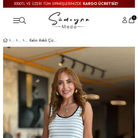
3000TL VE ÜZERİ TÜM SİPARİŞLERİNİZDE
KARGO ÜCRETSİZ!
0
Kalın Askılı Çizgili Atlet Bluz