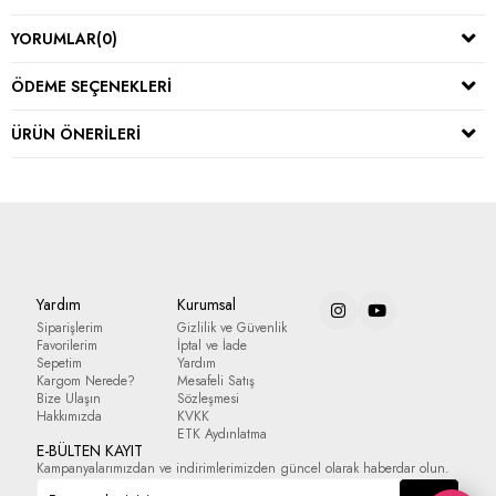
YORUMLAR
(0)
ÖDEME SEÇENEKLERI
ÜRÜN ÖNERILERI
Yardım
Kurumsal
Siparişlerim
Gizlilik ve Güvenlik
Favorilerim
İptal ve İade
Sepetim
Yardım
Kargom Nerede?
Mesafeli Satış
Bize Ulaşın
Sözleşmesi
Hakkımızda
KVKK
ETK Aydınlatma
E-BÜLTEN KAYIT
Kampanyalarımızdan ve indirimlerimizden güncel olarak haberdar olun.