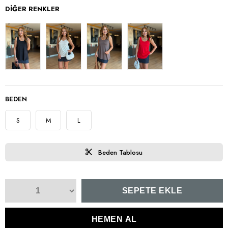
DIĞER RENKLER
BEDEN
S
M
L
Beden Tablosu