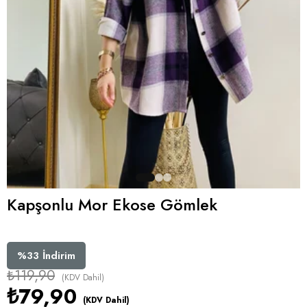
Kapşonlu Mor Ekose Gömlek
%
33
İndirim
₺119,90
(KDV Dahil)
₺79,90
(KDV Dahil)