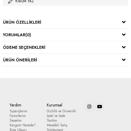
YORUM YAZ
ÜRÜN ÖZELLIKLERI
YORUMLAR
(0)
ÖDEME SEÇENEKLERI
ÜRÜN ÖNERILERI
Yardım
Kurumsal
Siparişlerim
Gizlilik ve Güvenlik
Favorilerim
İptal ve İade
Sepetim
Yardım
Kargom Nerede?
Mesafeli Satış
Bize Ulaşın
Sözleşmesi