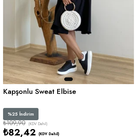
Kapşonlu Sweat Elbise
%
25
İndirim
₺109,90
(KDV Dahil)
₺82,42
(KDV Dahil)