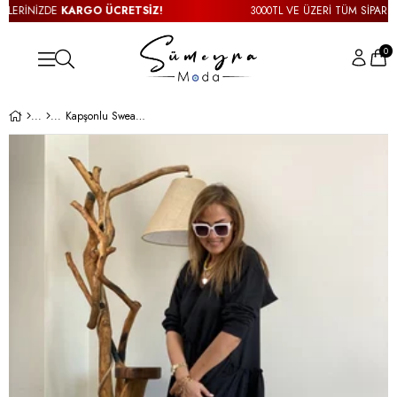
ERİNİZDE
KARGO ÜCRETSİZ!
3000TL VE ÜZERİ TÜM SİPARİŞLER
0
Kapşonlu Sweat Elbise