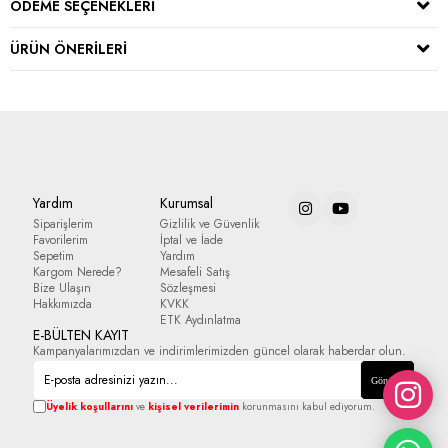
ÖDEME SEÇENEKLERI
ÜRÜN ÖNERILERI
Yardım
Kurumsal
Siparişlerim
Gizlilik ve Güvenlik
Favorilerim
İptal ve İade
Sepetim
Yardım
Kargom Nerede?
Mesafeli Satış
Bize Ulaşın
Sözleşmesi
Hakkımızda
KVKK
ETK Aydınlatma
E-BÜLTEN KAYIT
Kampanyalarımızdan ve indirimlerimizden güncel olarak haberdar olun.
Gönder
Üyelik koşullarını
ve
kişisel verilerimin
korunmasını kabul ediyorum.