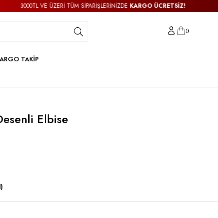
00TL VE ÜZERİ TÜM SİPARİŞLERİNİZDE
KARGO ÜCRETSİZ!
3
0
ARGO TAKİP
esenli Elbise
)