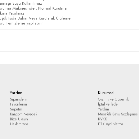
amaşır Suyu Kullanılmaz
urutma Makinesinde , Normal Kurutma
ıkma Yapılmaz
üşük Isıda Buhar Veya Kurutarak Ütüleme
uru Temizleme yapılabilir
Yardım
Kurumsal
Siparişlerim
Gizlilik ve Güvenlik
Favorilerim
İptal ve İade
Sepetim
Yardım
Kargom Nerede?
Mesafeli Satış Sözleşmesi
Bize Ulaşın
KVKK
Hakkımızda
ETK Aydınlatma