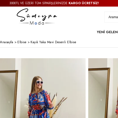
0TL VE ÜZERİ TÜM SİPARİŞLERİNİZDE
KARGO ÜCRETSİZ!
30
YENİ GELEN
Anasayfa
>
Elbise
>
Kayık Yaka Mavi Desenli Elbise