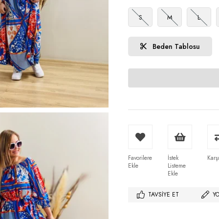
S
M
L
Beden Tablosu
Favorilere
İstek
Karşı
Ekle
Listeme
Ekle
TAVSIYE ET
Y