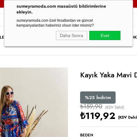
00TL VE ÜZERİ TÜM SİPARİŞLERİNİZDE
KARGO ÜCRETSİZ!
30
sumeyramoda.com masaüstü bildirimlerine
ekleyin.
sumeyramoda.com özel fırsatlardan ve güncel
kampanyalardan haberiniz olsun ister misiniz?
Daha Sonra
Evet
LER
ELBİSE
ÜST GİYİM
ALT GİYİM
DIŞ GİYİM
TAKIM
PARTY WEAR
İNDİRİM
K
Kayık Yaka Mavi D
%
25
İndirim
₺159,90
(KDV Dahil)
₺119,92
(KDV Dahil
BEDEN