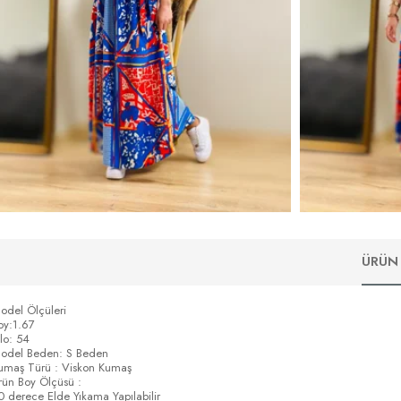
ÜRÜN 
odel Ölçüleri
oy:1.67
ilo: 54
odel Beden: S Beden
umaş Türü : Viskon Kumaş
rün Boy Ölçüsü :
0 derece Elde Yıkama Yapılabilir