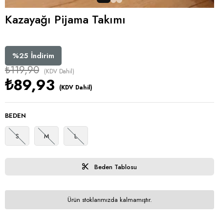
Kazayağı Pijama Takımı
%
25
İndirim
₺119,90
(KDV Dahil)
₺89,93
(KDV Dahil)
BEDEN
S
M
L
Beden Tablosu
Ürün stoklarımızda kalmamıştır.