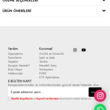
ÖDEME SEÇENEKLERI
ÜRÜN ÖNERILERI
Yardım
Kurumsal
Siparişlerim
Gizlilik ve Güvenlik
Favorilerim
İptal ve İade
Sepetim
Yardım
Kargom Nerede?
Mesafeli Satış
Bize Ulaşın
Sözleşmesi
Hakkımızda
KVKK
ETK Aydınlatma
E-BÜLTEN KAYIT
Kampanyalarımızdan ve indirimlerimizden güncel olarak haberdar olun.
Gönder
Üyelik koşullarını
ve
kişisel verilerimin
korunmasını kabul ediyorum.