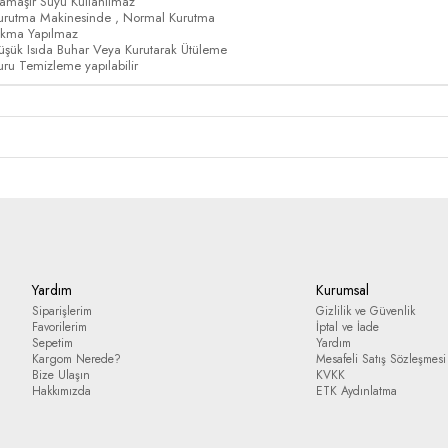
amaşır Suyu Kullanılmaz
urutma Makinesinde , Normal Kurutma
ıkma Yapılmaz
üşük Isıda Buhar Veya Kurutarak Ütüleme
uru Temizleme yapılabilir
Yardım
Kurumsal
Siparişlerim
Gizlilik ve Güvenlik
Favorilerim
İptal ve İade
Sepetim
Yardım
Kargom Nerede?
Mesafeli Satış Sözleşmesi
Bize Ulaşın
KVKK
Hakkımızda
ETK Aydınlatma