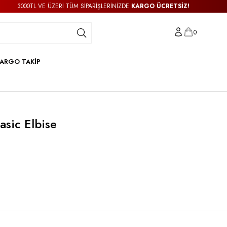
000TL VE ÜZERİ TÜM SİPARİŞLERİNİZDE
KARGO ÜCRETSİZ!
0
ARGO TAKİP
asic Elbise