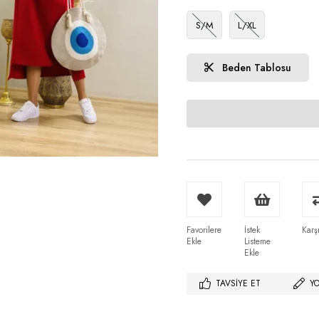
S/M
L/XL
Beden Tablosu
Favorilere
İstek
Karşı
Ekle
Listeme
Ekle
TAVSIYE ET
Y