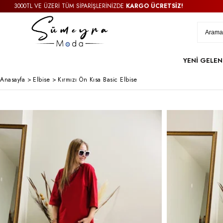
00TL VE ÜZERİ TÜM SİPARİŞLERİNİZDE
KARGO ÜCRETSİZ!
3
YENİ GELEN
Anasayfa
>
Elbise
>
Kırmızı Ön Kısa Basic Elbise