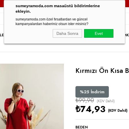
000TL VE ÜZERİ TÜM SİPARİŞLERİNİZDE
KARGO ÜCRETSİZ!
3
sumeyramoda.com masaüstü bildirimlerine
ekleyin.
sumeyramoda.com özel fırsatlardan ve güncel
kampanyalardan haberiniz olsun ister misiniz?
Daha Sonra
Evet
LER
ELBİSE
ÜST GİYİM
ALT GİYİM
DIŞ GİYİM
TAKIM
PARTY WEAR
İNDİRİM
K
Kırmızı Ön Kısa B
%
25
İndirim
₺99,90
(KDV Dahil)
₺74,93
(KDV Dahil)
BEDEN