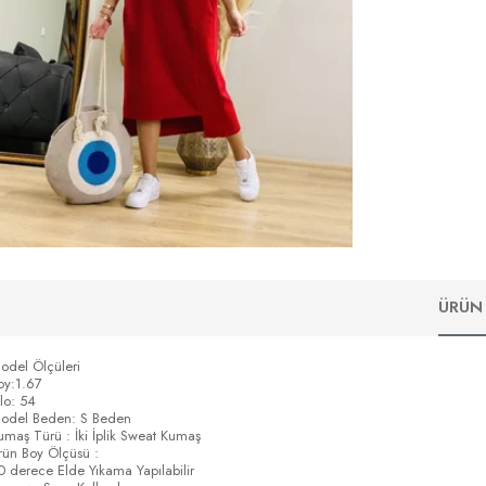
ÜRÜN 
odel Ölçüleri
oy:1.67
ilo: 54
odel Beden: S Beden
umaş Türü : İki İplik Sweat Kumaş
rün Boy Ölçüsü :
0 derece Elde Yıkama Yapılabilir