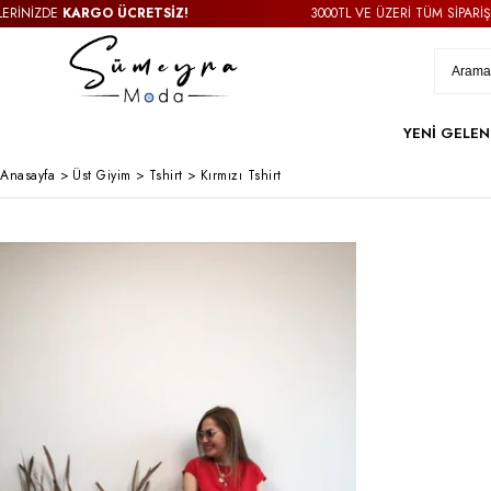
İZDE
KARGO ÜCRETSİZ!
3000TL VE ÜZERİ TÜM SİPARİŞLERİ
YENİ GELEN
Anasayfa
>
Üst Giyim
>
Tshirt
>
Kırmızı Tshirt