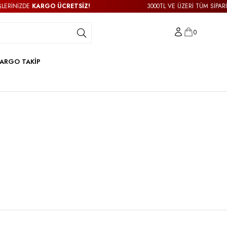
NİZDE
KARGO ÜCRETSİZ!
3000TL VE ÜZERİ TÜM SİPARİŞLER
0
ARGO TAKİP