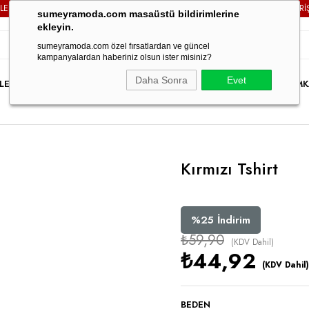
NİZDE
KARGO ÜCRETSİZ!
3000TL VE ÜZERİ TÜM SİPARİŞLERİ
sumeyramoda.com masaüstü bildirimlerine
ekleyin.
sumeyramoda.com özel fırsatlardan ve güncel
kampanyalardan haberiniz olsun ister misiniz?
Daha Sonra
Evet
LER
ELBİSE
ÜST GİYİM
ALT GİYİM
DIŞ GİYİM
TAKIM
PARTY WEAR
İNDİRİM
K
Kırmızı Tshirt
%
25
İndirim
₺59,90
(KDV Dahil)
₺44,92
(KDV Dahil)
BEDEN