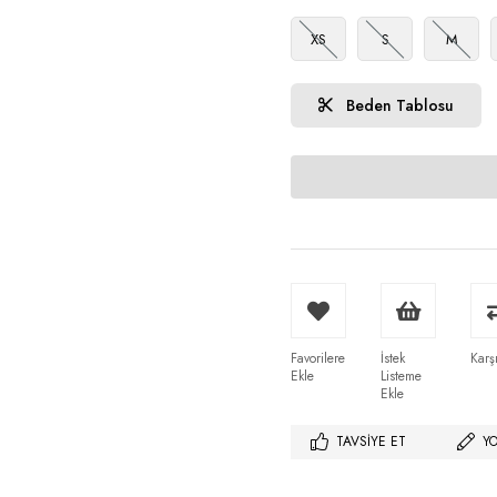
XS
S
M
Beden Tablosu
Favorilere
İstek
Karşı
Ekle
Listeme
Ekle
TAVSIYE ET
Y