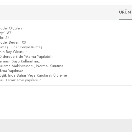
ÜRÜN 
odel Ölçüleri
oy:1.67
ilo: 54
odel Beden: XS
umaş Türü : Penye Kumaş
rün Boy Ölçüsü :
0 derece Elde Yıkama Yapılabilir
amaşır Suyu Kullanılmaz
urutma Makinesinde , Normal Kurutma
ıkma Yapılmaz
üşük Isıda Buhar Veya Kurutarak Ütüleme
uru Temizleme yapılabilir