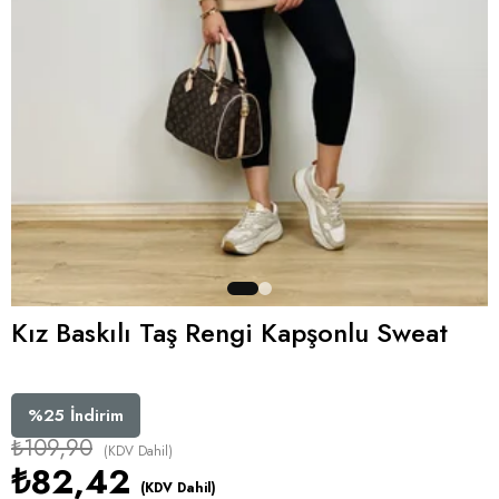
Kız Baskılı Taş Rengi Kapşonlu Sweat
%
25
İndirim
₺109,90
(KDV Dahil)
₺82,42
(KDV Dahil)