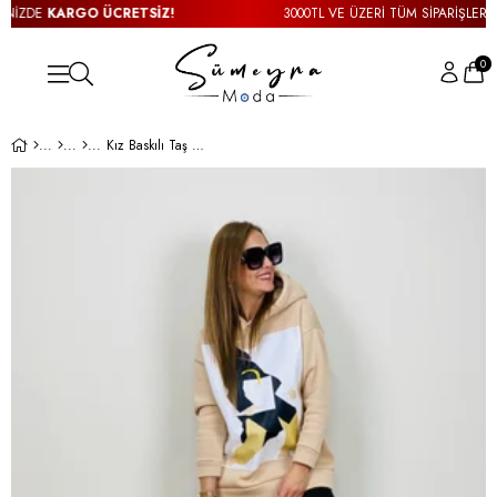
İZDE
KARGO ÜCRETSİZ!
3000TL VE ÜZERİ TÜM SİPARİŞLERİNİ
0
Kız Baskılı Taş Rengi Kapşonlu Sweat