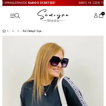
 SİPARİŞLERİNİZDE
KARGO ÜCRETSİZ!
3000TL VE ÜZERİ TÜM S
0
Kol Detaylı Siyah Sweatshirt