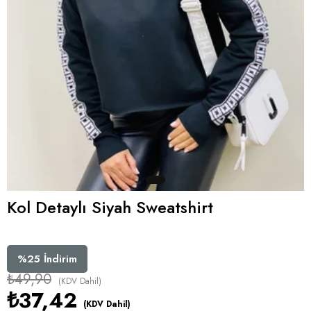
Kol Detaylı Siyah Sweatshirt
%
25
İndirim
₺49,90
(KDV Dahil)
₺37,42
(KDV Dahil)