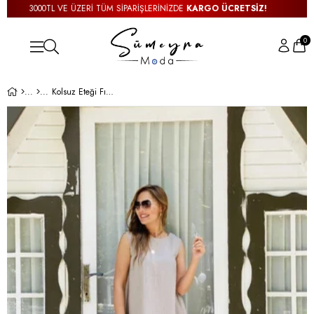
3000TL VE ÜZERİ TÜM SİPARİŞLERİNİZDE
KARGO ÜCRETSİZ!
0
Kolsuz Eteği Fırfırlı Gri Elbise