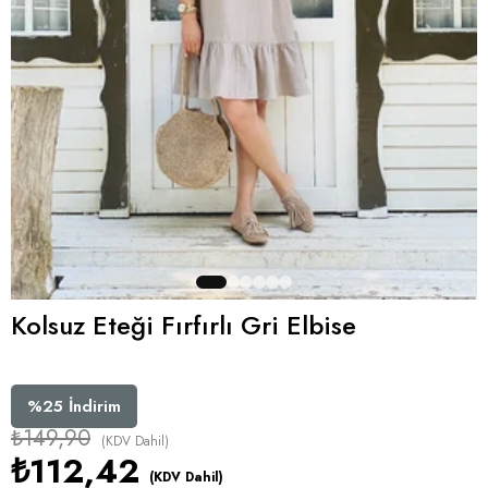
Kolsuz Eteği Fırfırlı Gri Elbise
%
25
İndirim
₺149,90
(KDV Dahil)
₺112,42
(KDV Dahil)