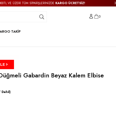
M SİPARİŞLERİNİZDE
KARGO ÜCRETSİZ!
3000TL VE ÜZERİ TÜ
0
ARGO TAKİP
ZLE
Düğmeli Gabardin Beyaz Kalem Elbise
 Dahil)