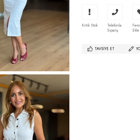
Kritik Stok
Telefonla
Favo
Sipariş
Ekle
TAVSIYE ET
Y