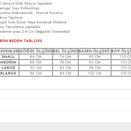
0 derece Elde Yıkama Yapılabilir
amaşır Suyu Kullanılmaz
urutma Makinesinde , Normal Kurutma
ıkma Yapılmaz
üşük Isıda Buhar Veya Kurutarak Ütüleme
uru Temizleme yapılabilir
edenler arası 2-4 Cm Değişiklik Gösterebilir.
RÜN BEDEN TABLOSU
BEDENLER
GÖĞÜS ÖLÇÜSÜ
BEL ÖLÇÜSÜ
BASEN ÖLÇÜSÜ
BOY ÖLÇ
SMALL
84 CM
74 CM
90 CM
110 C
MEDİUM
88 CM
78 CM
94 CM
110 C
LARGE
92 CM
82 CM
98 CM
110 C
XLARGE
96 CM
86 CM
102 CM
110 C