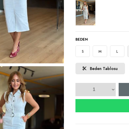
BEDEN
S
M
L
Beden Tablosu