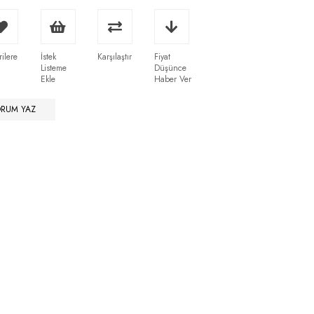
rilere
İstek
Karşılaştır
Fiyat
Listeme
Düşünce
Ekle
Haber Ver
ORUM YAZ