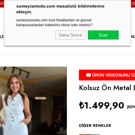
 SİPARİŞLERİNİZDE
KARGO ÜCRETSİZ!
3000TL VE ÜZERİ TÜ
sumeyramoda.com masaüstü bildirimlerine
ekleyin.
sumeyramoda.com özel fırsatlardan ve güncel
kampanyalardan haberiniz olsun ister misiniz?
Daha Sonra
Evet
LER
ELBİSE
ÜST GİYİM
ALT GİYİM
DIŞ GİYİM
TAKIM
PARTY WEAR
İNDİRİM
K
ÜRÜN VİDEOSUNU İ
Kolsuz Ön Metal 
₺1.499,90
(KDV
DIĞER RENKLER