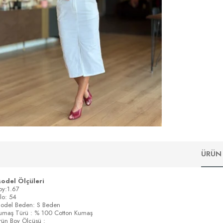
ÜRÜN 
odel Ölçüleri
oy:1.67
ilo: 54
odel Beden: S Beden
umaş Türü : % 100 Cotton Kumaş
rün Boy Ölçüsü :