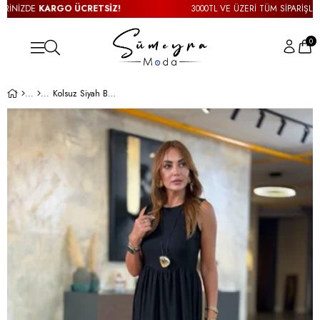
NİZDE
KARGO ÜCRETSİZ!
3000TL VE ÜZERİ TÜM SİPARİŞLERİN
0
Kolsuz Siyah Bürümcük Elbise