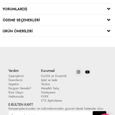
YORUMLAR
(0)
ÖDEME SEÇENEKLERI
ÜRÜN ÖNERILERI
Yardım
Kurumsal
Siparişlerim
Gizlilik ve Güvenlik
Favorilerim
İptal ve İade
Sepetim
Yardım
Kargom Nerede?
Mesafeli Satış
Bize Ulaşın
Sözleşmesi
Hakkımızda
KVKK
ETK Aydınlatma
E-BÜLTEN KAYIT
Kampanyalarımızdan ve indirimlerimizden güncel olarak haberdar olun.