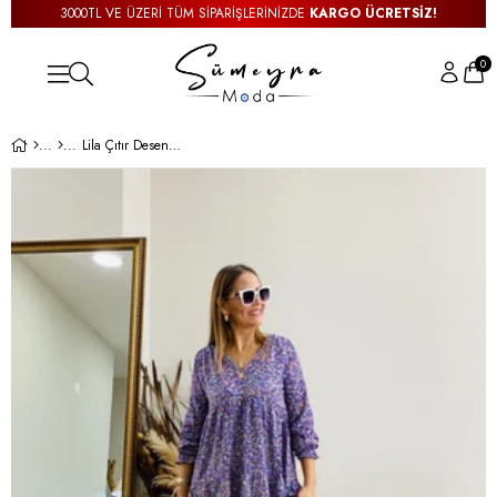
3000TL VE ÜZERİ TÜM SİPARİŞLERİNİZDE
KARGO ÜCRETSİZ!
0
Lila Çıtır Desenli V Yaka Elbise