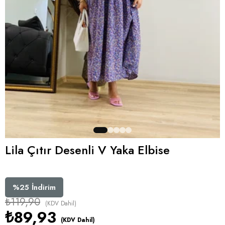
Lila Çıtır Desenli V Yaka Elbise
%
25
İndirim
₺119,90
(KDV Dahil)
₺89,93
(KDV Dahil)