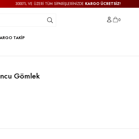
3000TL VE ÜZERİ TÜM SİPARİŞLERİNİZDE
KARGO ÜCRETSİZ!
0
ARGO TAKİP
uncu Gömlek