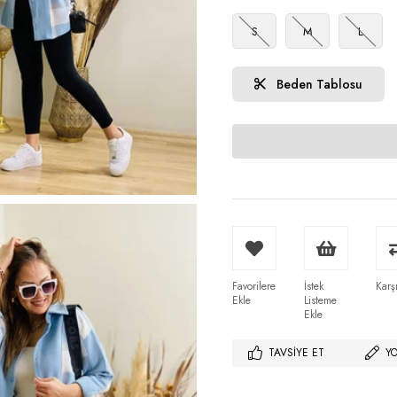
S
M
L
Beden Tablosu
Favorilere
İstek
Karşı
Ekle
Listeme
Ekle
TAVSIYE ET
Y