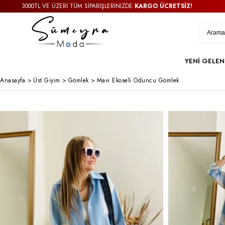
3000TL VE ÜZERİ TÜM SİPARİŞLERİNİZDE
KARGO ÜCRETSİZ!
YENİ GELEN
Anasayfa
>
Üst Giyim
>
Gömlek
>
Mavi Ekoseli Oduncu Gömlek