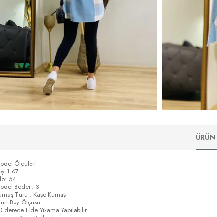
ÜRÜN 
odel Ölçüleri
oy:1.67
ilo: 54
odel Beden: S
umaş Türü : Kaşe Kumaş
rün Boy Ölçüsü :
0 derece Elde Yıkama Yapılabilir