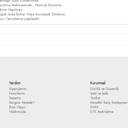
amaşır Suyu Kullanılmaz
urutma Makinesinde , Normal Kurutma
ıkma Yapılmaz
üşük Isıda Buhar Veya Kurutarak Ütüleme
uru Temizleme yapılabilir
Yardım
Kurumsal
Siparişlerim
Gizlilik ve Güvenlik
Favorilerim
İptal ve İade
Sepetim
Yardım
Kargom Nerede?
Mesafeli Satış Sözleşmesi
Bize Ulaşın
KVKK
Hakkımızda
ETK Aydınlatma