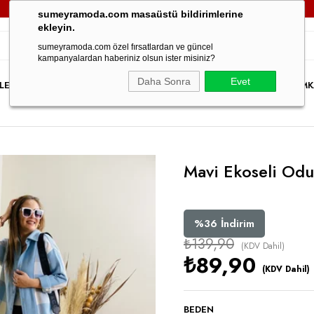
3000TL VE ÜZERİ TÜM SİPARİŞLERİNİZDE
KARGO ÜCRETSİZ!
sumeyramoda.com masaüstü bildirimlerine
ekleyin.
sumeyramoda.com özel fırsatlardan ve güncel
kampanyalardan haberiniz olsun ister misiniz?
Daha Sonra
Evet
LER
ELBİSE
ÜST GİYİM
ALT GİYİM
DIŞ GİYİM
TAKIM
PARTY WEAR
İNDİRİM
K
Mavi Ekoseli Od
%
36
İndirim
₺139,90
(KDV Dahil)
₺89,90
(KDV Dahil)
BEDEN