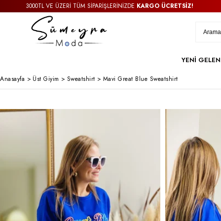
3000TL VE ÜZERİ TÜM SİPARİŞLERİNİZDE
KARGO ÜCRETSİZ!
YENİ GELEN
Anasayfa
>
Üst Giyim
>
Sweatshirt
>
Mavi Great Blue Sweatshirt