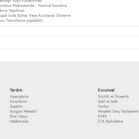
amaşır Suyu Kullanılmaz
urutma Makinesinde , Normal Kurutma
ıkma Yapılmaz
üşük Isıda Buhar Veya Kurutarak Ütüleme
uru Temizleme yapılabilir
Yardım
Kurumsal
Siparişlerim
Gizlilik ve Güvenlik
Favorilerim
İptal ve İade
Sepetim
Yardım
Kargom Nerede?
Mesafeli Satış Sözleşmesi
Bize Ulaşın
KVKK
Hakkımızda
ETK Aydınlatma