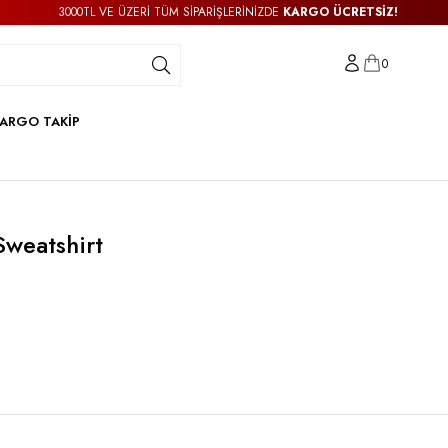
3000TL VE ÜZERİ TÜM SİPARİŞLERİNİZDE
KARGO ÜCRETSİZ!
0
ARGO TAKİP
Sweatshirt