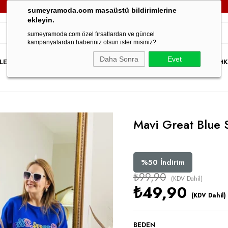
3000TL VE ÜZERİ TÜM SİPARİŞLERİNİZDE
KARGO ÜCRETSİZ!
sumeyramoda.com masaüstü bildirimlerine
ekleyin.
sumeyramoda.com özel fırsatlardan ve güncel
kampanyalardan haberiniz olsun ister misiniz?
Daha Sonra
Evet
LER
ELBİSE
ÜST GİYİM
ALT GİYİM
DIŞ GİYİM
TAKIM
PARTY WEAR
İNDİRİM
K
Mavi Great Blue 
%
50
İndirim
₺99,90
(KDV Dahil)
₺49,90
(KDV Dahil)
BEDEN