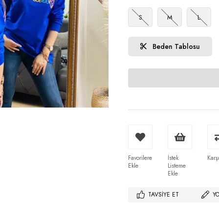
S
M
L
Beden Tablosu
Favorilere
İstek
Karşı
Ekle
Listeme
Ekle
TAVSIYE ET
Y