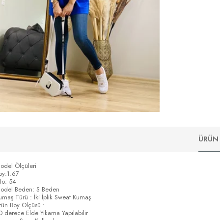
ÜRÜN 
odel Ölçüleri
oy:1.67
ilo: 54
odel Beden: S Beden
umaş Türü : İki İplik Sweat Kumaş
rün Boy Ölçüsü :
0 derece Elde Yıkama Yapılabilir