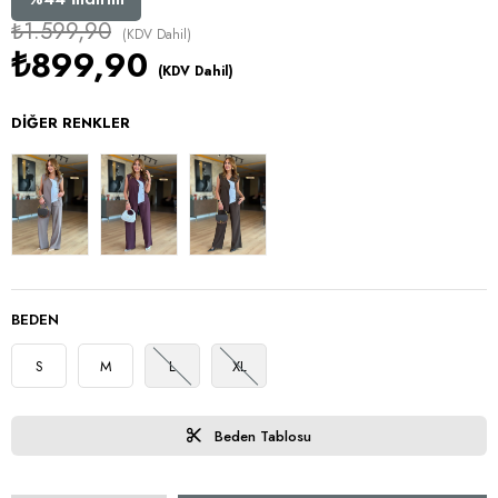
₺1.599,90
(KDV Dahil)
₺899,90
(KDV Dahil)
DIĞER RENKLER
BEDEN
S
M
L
XL
Beden Tablosu