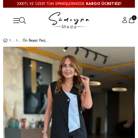
3000TL VE ÜZERİ TÜM SİPARİŞLERİNİZDE
KARGO ÜCRETSİZ!
0
Ön Beyaz Parça Detay Siyah Tensel İkili Takım