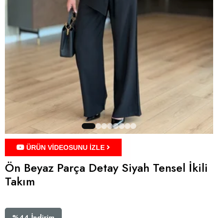
ÜRÜN VİDEOSUNU İZLE
Ön Beyaz Parça Detay Siyah Tensel İkili
Takım
%
44
İndirim